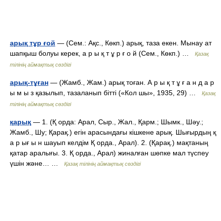
арық тұр ғой
— (Сем.: Ақс., Көкп.) арық, таза екен. Мынау ат
шапқыш болуы керек, а р ы қ т ұ р ғ о й (Сем., Көкп.) …
Қазақ
тілінің аймақтық сөздігі
арық-тұған
— (Жамб., Жам.) арық тоған. А р ы қ т ұ ғ а н д а р
ы м ы з қазылып, тазаланып бітті («Кол шы», 1935, 29) …
Қазақ
тілінің аймақтық сөздігі
қарық
— 1. (Қ орда: Арал, Сыр., Жал., Қарм.; Шымк., Шәу.;
Жамб., Шу; Қарақ.) егін арасындағы кішкене арық. Шығырдың қ
а р ығ ы н шауып келдім Қ орда., Арал). 2. (Қарақ.) мақтаның
қатар аралығы. 3. Қ орда., Арал) жиналған шөпке мал түспеу
үшін және… …
Қазақ тілінің аймақтық сөздігі