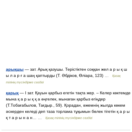
арықшы
— зат. Арық қазушы. Терістіктен соққан жел а р ы қ ш
ы л а р ғ а шаң қаптырды (Т. Әбдіков, Өліара, 123) …
Қазақ
тілінің түсіндірме сөздігі
қарық
— I зат. Қауын қарбыз егетін тақта жер. – Келер көктемде
мына қ а р ы қ қ а әңгелек, мынаған қарбыз егіңдер
(Т.Тобағабылов, Тағдыр., 59). Қорадан, әжемнің жылда көкем
әскерден келеді деп таза торлама тұқымын бөлек тігетін қ а р ы
қ т а р ы н а н… …
Қазақ тілінің түсіндірме сөздігі