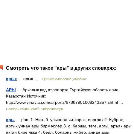
Смотреть что такое "ары" в других словарях:
ары́к
— арык …
Русское словесное ударение
АРЫ
— Аркалык код аэропорта Тургайская область авиа,
Казахстан Источник:
http://www.vinavia.com/airports/67887981008243257.shtml …
Словарь сокращений и аббревиатур
ары
— рәв. 1. Нин. б. урыннан читкәрәк, ераграк 2. Күбрәк,
артык уннан ары бирмәсләр 3. с. Каршы, теге, аргы, аръяк ары
яктан бире якка 4. бәйл. боларны җибәр, аннан ары