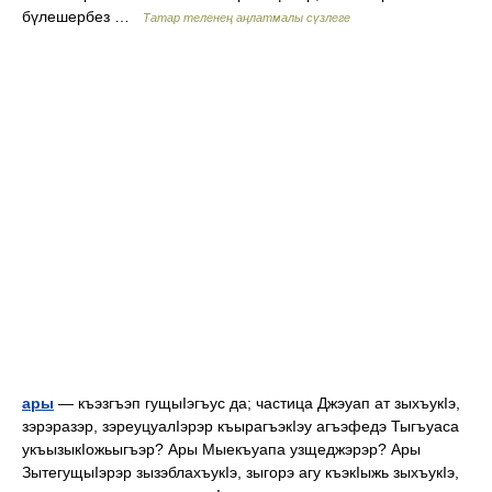
бүлешербез …
Татар теленең аңлатмалы сүзлеге
ары
— къэзгъэп гущыIэгъус да; частица Джэуап ат зыхъукIэ,
зэрэразэр, зэреуцуалIэрэр къырагъэкIэу агъэфедэ Тыгъуаса
укъызыкIожьыгъэр? Ары Мыекъуапа узщеджэрэр? Ары
ЗытегущыIэрэр зызэблахъукIэ, зыгорэ агу къэкIыжь зыхъукIэ,