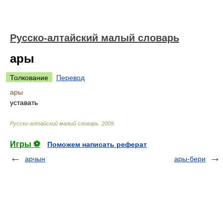
Русско-алтайский малый словарь
ары
Толкование
Перевод
ары
уставать
Русско-алтайский малый словарь
.
2009
.
Игры ⚽
Поможем написать реферат
арчын
ары-бери