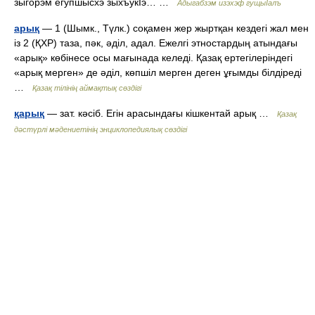
зыгорэм егупшысхэ зыхъукIэ… …
Адыгабзэм изэхэф гущыIалъ
арық
— 1 (Шымк., Түлк.) соқамен жер жыртқан кездегі жал мен
із 2 (ҚХР) таза, пәк, әділ, адал. Ежелгі этностардың атындағы
«арық» көбінесе осы мағынада келеді. Қазақ ертегілеріндегі
«арық мерген» де әділ, көпшіл мерген деген ұғымды білдіреді
…
Қазақ тілінің аймақтық сөздігі
қарық
— зат. кәсіб. Егін арасындағы кішкентай арық …
Қазақ
дәстүрлі мәдениетінің энциклопедиялық сөздігі